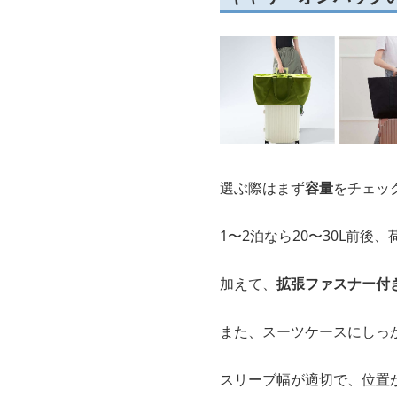
選ぶ際はまず
容量
をチェッ
1〜2泊なら20〜30L前後
加えて、
拡張ファスナー付
また、スーツケースにしっ
スリーブ幅が適切で、位置