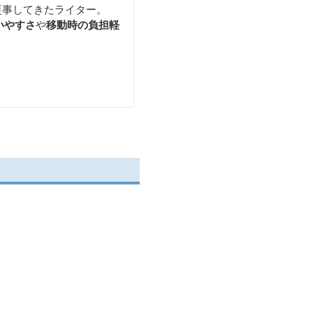
従事してきたライター。
いやすさ
や
移動時の負担軽