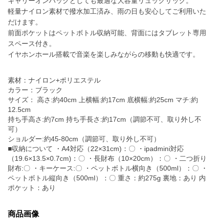
キャリーオンバッグとしても最適な大容量リュックサック。
軽量ナイロン素材で撥水加工済み、雨の日も安心してご利用いた
だけます。
前面ポケットはペットボトル収納可能、背面にはタブレット専用
スペース付き。
イヤホンホール搭載で音楽を楽しみながらの移動も快適です。
素材：ナイロン+ポリエステル
カラー：ブラック
サイズ： 高さ:約40cm 上横幅:約17cm 底横幅:約25cm マチ:約
12.5cm
持ち手高さ:約7cm 持ち手長さ:約17cm（調節不可、取り外し不
可）
ショルダー:約45-80cm（調節可、取り外し不可）
■収納について ・A4対応（22×31cm)：〇 ・ipadmini対応
（19.6×13.5×0.7cm)：〇 ・長財布（10×20cm）：〇 ・二つ折り
財布:〇 ・キーケース:〇 ・ペットボトル横向き（500ml）：〇 ・
ペットボトル縦向き（500ml）：〇 重さ：約275g 裏地：あり 内
ポケット：あり
商品画像