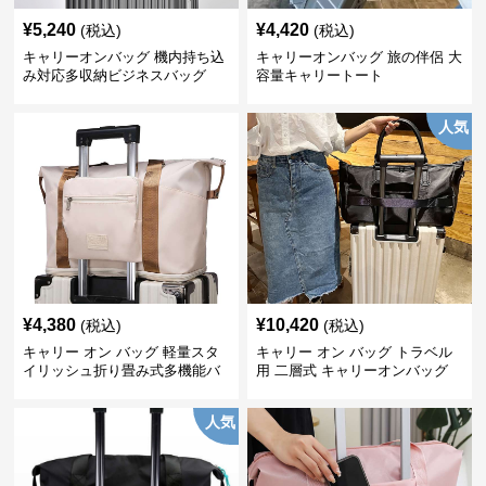
¥
5,240
¥
4,420
(税込)
(税込)
キャリーオンバッグ 機内持ち込
キャリーオンバッグ 旅の伴侶 大
み対応多収納ビジネスバッグ
容量キャリートート
人気
¥
4,380
¥
10,420
(税込)
(税込)
キャリー オン バッグ 軽量スタ
キャリー オン バッグ トラベル
イリッシュ折り畳み式多機能バ
用 二層式 キャリーオンバッグ
ッグ
人気