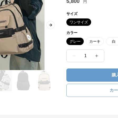
5,800
円
サイズ
ワンサイズ
Next slide
カラー
グレー
カーキ
白
1
購
カー