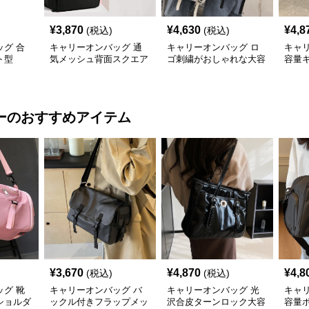
¥
3,870
¥
4,630
¥
4,8
(税込)
(税込)
グ 合
キャリーオンバッグ 通
キャリーオンバッグ ロ
キャ
ト型
気メッシュ背面スクエア
ゴ刺繍がおしゃれな大容
容量
サック
リュック
量リュックサック
機能
ー
のおすすめアイテム
¥
3,670
¥
4,870
¥
4,8
(税込)
(税込)
グ 靴
キャリーオンバッグ バ
キャリーオンバッグ 光
キャ
ショルダ
ックル付きフラップメッ
沢合皮ターンロック大容
容量