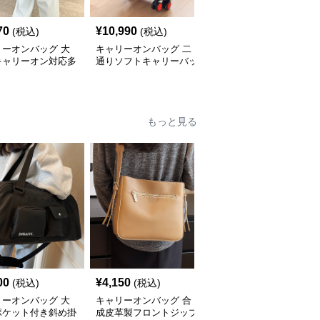
SALE
70
¥
10,990
¥
4,570
(税込)
(税込)
¥
5710
(割引前)
リーオンバッグ 大
キャリーオンバッグ 二
キャリーオンバッグ 機
キャリーオン対応多
通りソフトキャリーバッ
内持ち込み対応多機能リ
旅行リュック
グ リュック
ュックサック
もっと見る
00
¥
4,150
¥
6,840
(税込)
(税込)
(税込)
リーオンバッグ 大
キャリーオンバッグ 合
キャリーオンバッグ ス
ポケット付き斜め掛
成皮革製フロントジップ
エード調2wayトートシ