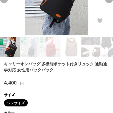
Previous slide
Ne
キャリーオンバッグ 多機能ポケット付きリュック 通勤通
学対応 女性用バックパック
4,400
円
サイズ
ワンサイズ