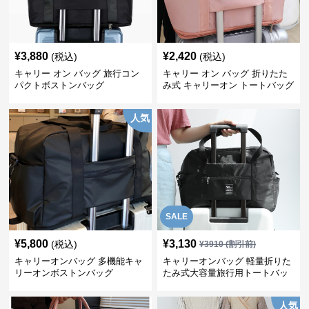
¥
3,880
¥
2,420
(税込)
(税込)
キャリー オン バッグ 旅行コン
キャリー オン バッグ 折りたた
パクトボストンバッグ
み式 キャリーオン トートバッグ
人気
SALE
¥
5,800
¥
3,130
(税込)
¥
3910
(割引前)
キャリーオンバッグ 多機能キャ
キャリーオンバッグ 軽量折りた
リーオンボストンバッグ
たみ式大容量旅行用トートバッ
グ
人気