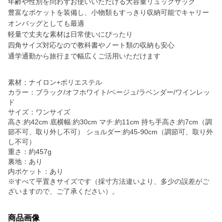
年齢や性別を問わずお使いいただける大容量リュックサック
豊富なポケットを装備し、小物類もすっきり収納可能でキャリー
オンバッグとしても最適
軽量で丈夫な素材は日常使いにぴったり
四角サイズ対応なので教科書やノート類の収納も安心
通学通勤から旅行まで幅広くご活用いただけます
素材：ナイロン+ポリエステル
カラー：ブラック/オフホワイト/ベージュ/ラベンダー/ワインレッ
ド
サイズ：ワンサイズ
高さ:約42cm 底横幅:約30cm マチ:約11cm 持ち手高さ:約7cm（調
節不可、取り外し不可） ショルダー:約45-90cm（調節可、取り外
し不可）
重さ：約457g
裏地：あり
内ポケット：あり
※すべて平置きサイズです（採寸方法違いより、多少の誤差がご
ざいますので、ご了承ください）。
商品画像