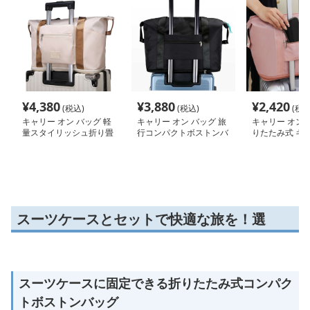
¥
4,380
¥
3,880
¥
2,420
(税込)
(税込)
(税込
キャリー オン バッグ 軽
キャリー オン バッグ 旅
キャリー オン 
量スタイリッシュ折り畳
行コンパクトボストンバ
りたたみ式 キ
み式多機能バッグ
ッグ
ン トートバッ
スーツケースとセットで快適な旅を！選
スーツケースに固定できる折りたたみ式コンパク
トボストンバッグ