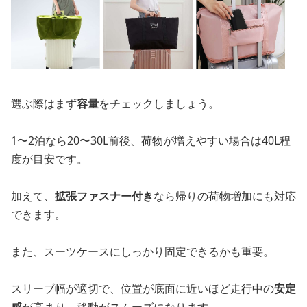
選ぶ際はまず
容量
をチェックしましょう。
1〜2泊なら20〜30L前後、荷物が増えやすい場合は40L程
度が目安です。
加えて、
拡張ファスナー付き
なら帰りの荷物増加にも対応
できます。
また、スーツケースにしっかり固定できるかも重要。
スリーブ幅が適切で、位置が底面に近いほど走行中の
安定