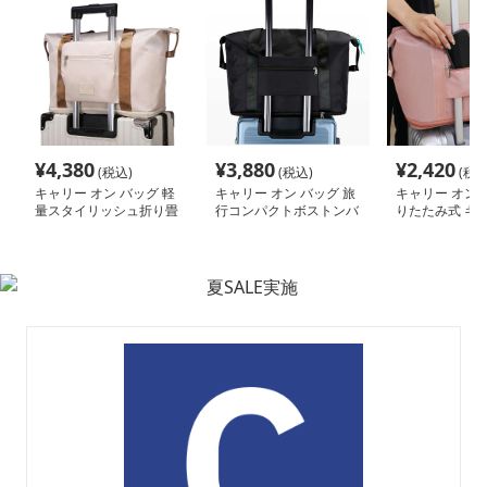
¥
4,380
¥
3,880
¥
2,420
(税込)
(税込)
(税込
キャリー オン バッグ 軽
キャリー オン バッグ 旅
キャリー オン 
量スタイリッシュ折り畳
行コンパクトボストンバ
りたたみ式 キ
み式多機能バッグ
ッグ
ン トートバッ