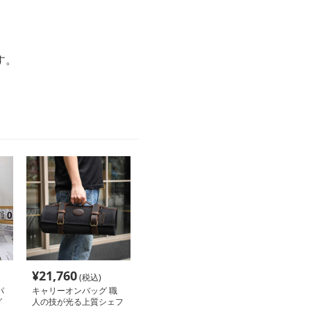
す。
¥
21,760
(税込)
パ
キャリーオンバッグ 職
グ
人の技が光る上質シェフ