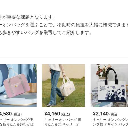
きが重要な課題となります。
ーオンバッグを選ぶことで、移動時の負担を大幅に軽減できま
ち歩きやすいバッグを厳選してご紹介します。
4,580
¥
4,160
¥
2,140
(税込)
(税込)
(税込)
ャリー オン バッグ 便
キャリー オン バッグ 折
キャリー オン バッグ 
な折りたたみ旅行かば
りたたみ式 キャリーオ
ンダ柄 デザイン バッ