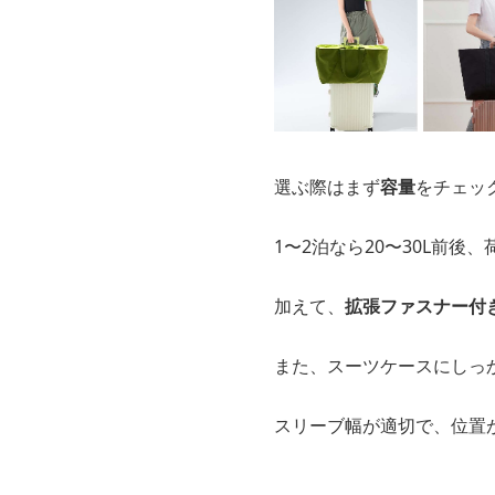
選ぶ際はまず
容量
をチェッ
1〜2泊なら20〜30L前後
加えて、
拡張ファスナー付
また、スーツケースにしっ
スリーブ幅が適切で、位置