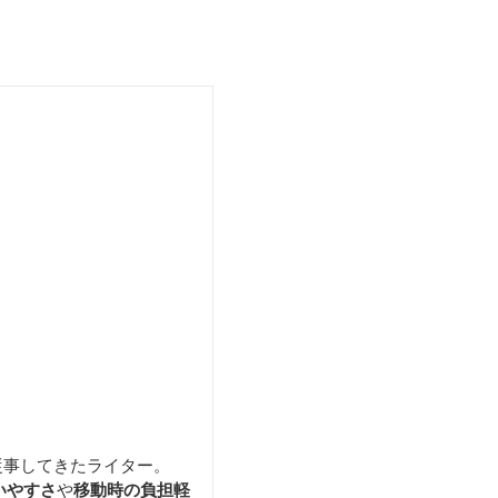
ナイフキャリーバッグ
従事してきたライター。
いやすさ
や
移動時の負担軽