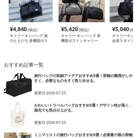
¥
4,840
¥
5,420
¥
5,040
(税込)
(税込)
(税込
キャリーオンバッグ 旅
キャリー オン バッグ 多
キャリーオンバ
のともだち 多機能ボス
機能ボストンキャリー
会派スタイリッ
トンバッグ
バッグ
トンバッグ
おすすめ記事一覧
旅行バッグの収納アイデアおすすめ5選！荷物の整理がしや
すく、必要なものをすぐ取り出せる。
更新日
2026-07-23
かわいいトラベルバッグおすすめ5選！デザイン性が高く、
旅先でも気分が上がる。
更新日
2026-07-23
ミニマリストの旅行バッグおすすめ5選！必要最小限の荷物