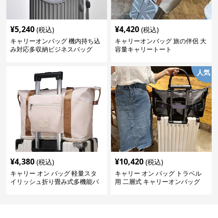
¥
5,240
¥
4,420
(税込)
(税込)
キャリーオンバッグ 機内持ち込
キャリーオンバッグ 旅の伴侶 大
み対応多収納ビジネスバッグ
容量キャリートート
人気
¥
4,380
¥
10,420
(税込)
(税込)
キャリー オン バッグ 軽量スタ
キャリー オン バッグ トラベル
イリッシュ折り畳み式多機能バ
用 二層式 キャリーオンバッグ
ッグ