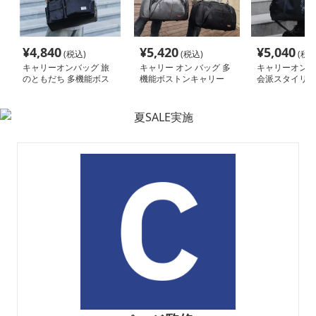
¥
4,840
¥
5,420
¥
5,040
(税込)
(税込)
(税込
キャリーオンバッグ 旅
キャリー オン バッグ 多
キャリーオンバ
のともだち 多機能ボス
機能ボストンキャリー
会派スタイリッ
トンバッグ
バッグ
トンバッグ