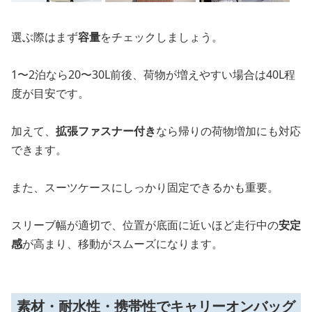
選ぶ際はまず
容量
をチェックしましょう。
1〜2泊なら20〜30L前後、荷物が増えやすい場合は40L程
度が目安です。
加えて、
拡張ファスナー付き
なら帰りの荷物増加にも対応
できます。
また、スーツケースにしっかり固定できるかも重要。
スリーブ幅が適切で、位置が底面に近いほど走行中の
安定
感
が高まり、移動がスムーズになります。
素材・耐水性・携帯性でキャリーオンバッグ