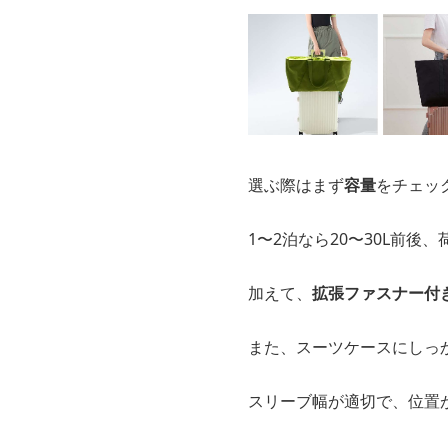
選ぶ際はまず
容量
をチェッ
1〜2泊なら20〜30L前後
加えて、
拡張ファスナー付
また、スーツケースにしっ
スリーブ幅が適切で、位置