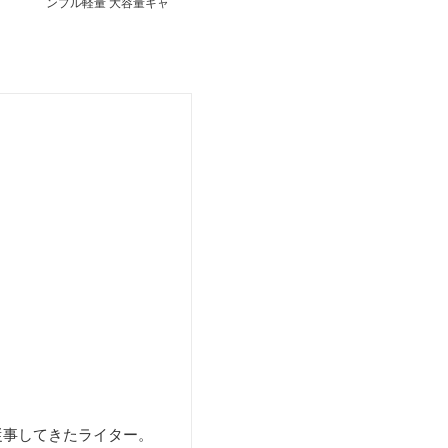
ンプル軽量 大容量キャ
リーバッグ
従事してきたライター。