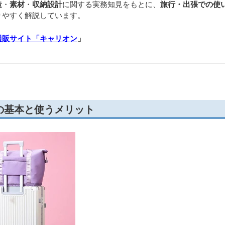
造
・
素材
・
収納設計
に関する実務知見をもとに、
旅行・出張での使
りやすく解説しています。
通販サイト「キャリオン
」
の基本と使うメリット