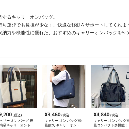
躍するキャリーオンバッグ。
持ち運びでも負担が少なく、快適な移動をサポートしてくれま
収納力や機能性に優れた、おすすめのキャリーオンバッグを5
9,200
¥
3,460
¥
4,840
(税込)
(税込)
(税込)
ャリー オン バッグ 軽
キャリー オン バッグ 軽
キャリー オン バッグ 
簡易キャリーオントー
量耐久 キャリーオント
量コンパクト多機能ト