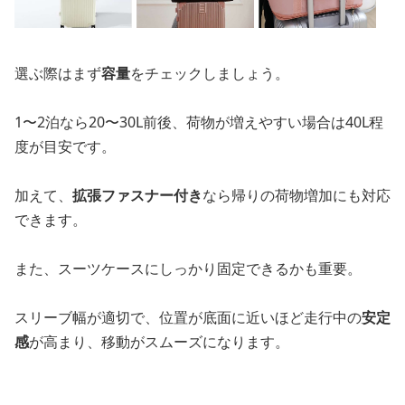
選ぶ際はまず
容量
をチェックしましょう。
1〜2泊なら20〜30L前後、荷物が増えやすい場合は40L程
度が目安です。
加えて、
拡張ファスナー付き
なら帰りの荷物増加にも対応
できます。
また、スーツケースにしっかり固定できるかも重要。
スリーブ幅が適切で、位置が底面に近いほど走行中の
安定
感
が高まり、移動がスムーズになります。