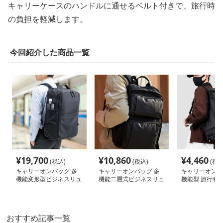
キャリーケースのハンドルに通せるベルト付きで、旅行時
の負担を軽減します。
今回紹介した商品一覧
¥
19,700
¥
10,860
¥
4,460
(税込)
(税込)
(税込
キャリーオンバッグ 多
キャリーオンバッグ 多
キャリーオンバ
機能変形型ビジネスリュ
機能二層式ビジネスリュ
機能型 旅行者
ック
ック
サック
おすすめ記事一覧