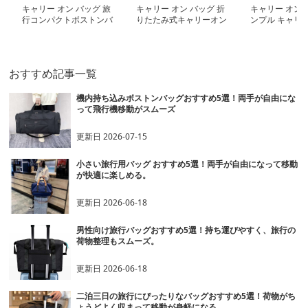
キャリー オン バッグ 旅
キャリー オン バッグ 折
キャリー オン 
行コンパクトボストンバ
りたたみ式キャリーオン
ンプル キャリ
ッグ
ボストン
ッグ ショルダ
おすすめ記事一覧
機内持ち込みボストンバッグおすすめ5選！両手が自由にな
って飛行機移動がスムーズ
更新日
2026-07-15
小さい旅行用バッグ おすすめ5選！両手が自由になって移動
が快適に楽しめる。
更新日
2026-06-18
男性向け旅行バッグおすすめ5選！持ち運びやすく、旅行の
荷物整理もスムーズ。
更新日
2026-06-18
二泊三日の旅行にぴったりなバッグおすすめ5選！荷物がち
ょうどよく収まって移動が身軽になる。