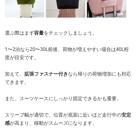
選ぶ際はまず
容量
をチェックしましょう。
1〜2泊なら20〜30L前後、荷物が増えやすい場合は40L程
度が目安です。
加えて、
拡張ファスナー付き
なら帰りの荷物増加にも対応
できます。
また、スーツケースにしっかり固定できるかも重要。
スリーブ幅が適切で、位置が底面に近いほど走行中の
安定
感
が高まり、移動がスムーズになります。