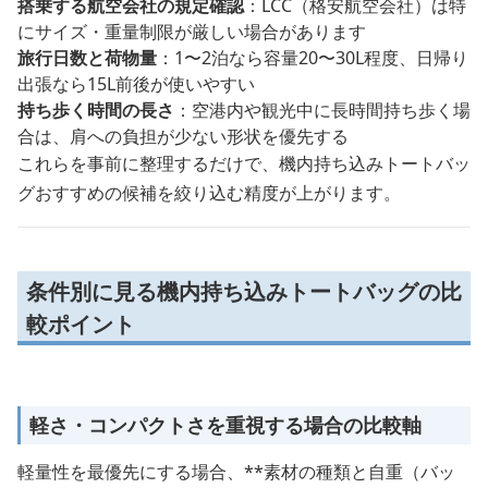
搭乗する航空会社の規定確認
：LCC（格安航空会社）は特
にサイズ・重量制限が厳しい場合があります
旅行日数と荷物量
：1〜2泊なら容量20〜30L程度、日帰り
出張なら15L前後が使いやすい
持ち歩く時間の長さ
：空港内や観光中に長時間持ち歩く場
合は、肩への負担が少ない形状を優先する
これらを事前に整理するだけで、機内持ち込みトートバッ
グおすすめの候補を絞り込む精度が上がります。
条件別に見る機内持ち込みトートバッグの比
較ポイント
軽さ・コンパクトさを重視する場合の比較軸
軽量性を最優先にする場合、**素材の種類と自重（バッ