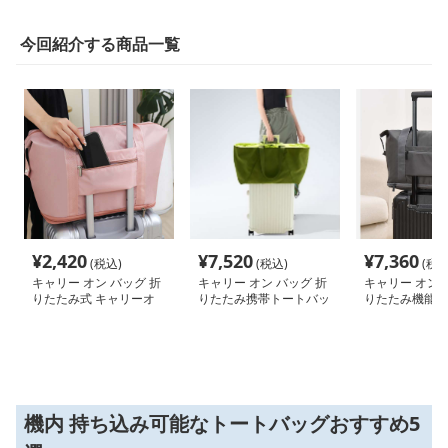
今回紹介する商品一覧
¥
2,420
¥
7,520
¥
7,360
(税込)
(税込)
(税込
キャリー オン バッグ 折
キャリー オン バッグ 折
キャリー オン 
りたたみ式 キャリーオ
りたたみ携帯トートバッ
りたたみ機能付
ン トートバッグ
グ
式キャリーオン
機内 持ち込み可能なトートバッグおすすめ5