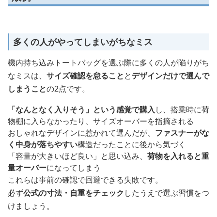
多くの人がやってしまいがちなミス
機内持ち込みトートバッグを選ぶ際に多くの人が陥りがち
なミスは、
サイズ確認を怠ること
と
デザインだけで選んで
しまうこと
の2点です。
「なんとなく入りそう」という感覚で購入
し、搭乗時に荷
物棚に入らなかったり、サイズオーバーを指摘される
おしゃれなデザインに惹かれて選んだが、
ファスナーがな
く中身が落ちやすい
構造だったことに後から気づく
「容量が大きいほど良い」と思い込み、
荷物を入れると重
量オーバー
になってしまう
これらは事前の確認で回避できる失敗です。
必ず
公式の寸法・自重をチェック
したうえで選ぶ習慣をつ
けましょう。