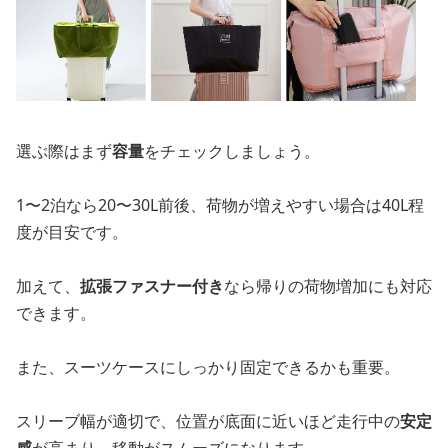
選ぶ際はまず
容量
をチェックしましょう。
1〜2泊なら20〜30L前後、荷物が増えやすい場合は40L程
度が目安です。
加えて、
拡張ファスナー付き
なら帰りの荷物増加にも対応
できます。
また、スーツケースにしっかり固定できるかも重要。
スリーブ幅が適切で、位置が底面に近いほど走行中の
安定