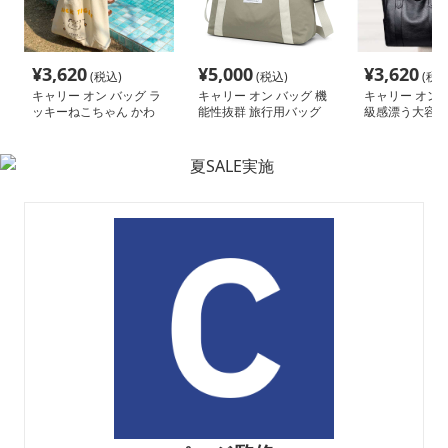
¥
3,620
¥
5,000
¥
3,620
(税込)
(税込)
(税込
キャリー オン バッグ ラ
キャリー オン バッグ 機
キャリー オン 
ッキーねこちゃん かわ
能性抜群 旅行用バッグ
級感漂う大容量
いいエコトート
ッグ