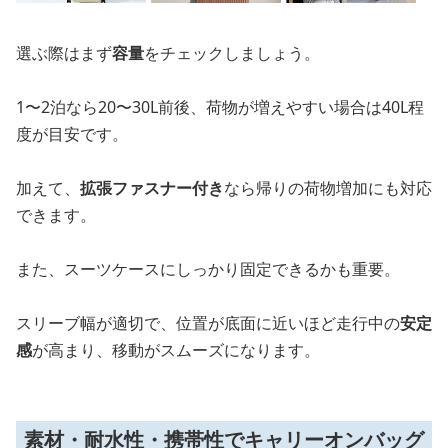
選ぶ際はまず
容量
をチェックしましょう。
1〜2泊なら20〜30L前後、荷物が増えやすい場合は40L程
度が目安です。
加えて、
拡張ファスナー付き
なら帰りの荷物増加にも対応
できます。
また、スーツケースにしっかり固定できるかも重要。
スリーブ幅が適切で、位置が底面に近いほど走行中の
安定
感
が高まり、移動がスムーズになります。
素材・耐水性・携帯性でキャリーオンバッグ