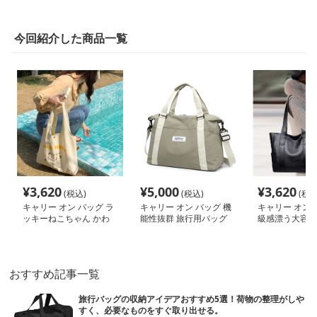
今回紹介した商品一覧
¥
3,620
¥
5,000
¥
3,620
(税込)
(税込)
(税込
キャリー オン バッグ ラ
キャリー オン バッグ 機
キャリー オン 
ッキーねこちゃん かわ
能性抜群 旅行用バッグ
級感漂う大容量
いいエコトート
ッグ
おすすめ記事一覧
旅行バッグの収納アイデアおすすめ5選！荷物の整理がしや
すく、必要なものをすぐ取り出せる。