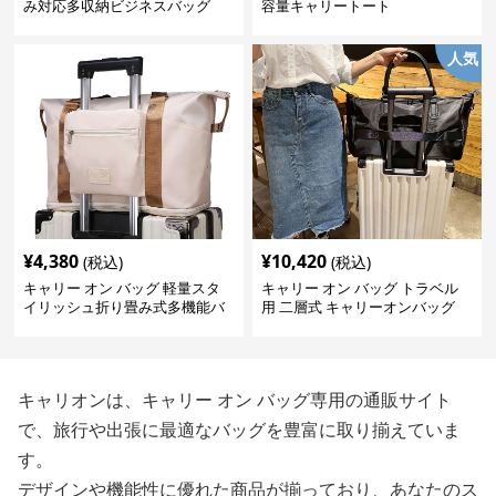
み対応多収納ビジネスバッグ
容量キャリートート
人気
¥
4,380
¥
10,420
(税込)
(税込)
キャリー オン バッグ 軽量スタ
キャリー オン バッグ トラベル
イリッシュ折り畳み式多機能バ
用 二層式 キャリーオンバッグ
ッグ
キャリオンは、キャリー オン バッグ専用の通販サイト
で、旅行や出張に最適なバッグを豊富に取り揃えていま
す。
デザインや機能性に優れた商品が揃っており、あなたのス