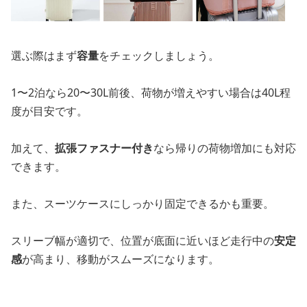
選ぶ際はまず
容量
をチェックしましょう。
1〜2泊なら20〜30L前後、荷物が増えやすい場合は40L程
度が目安です。
加えて、
拡張ファスナー付き
なら帰りの荷物増加にも対応
できます。
また、スーツケースにしっかり固定できるかも重要。
スリーブ幅が適切で、位置が底面に近いほど走行中の
安定
感
が高まり、移動がスムーズになります。