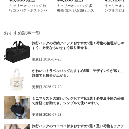
(税込)
(税込)
(税込
キャリー オン バッグ 旅
キャリーオンバッグ 多
キャリーオンバ
行コンパクトボストンバ
機能 防水 ジム旅行 ボス
ンプル大容量ボ
ッグ
トンバッグ
ッグ
おすすめ記事一覧
旅行バッグの収納アイデアおすすめ5選！荷物の整理がしや
すく、必要なものをすぐ取り出せる。
更新日
2026-07-23
かわいいトラベルバッグおすすめ5選！デザイン性が高く、
旅先でも気分が上がる。
更新日
2026-07-23
ミニマリストの旅行バッグおすすめ5選！必要最小限の荷物
で身軽に移動でき、シンプルで使いやすい。
更新日
2026-07-23
旅行バッグのコロコロ付きおすすめ5選！重い荷物もラクラ