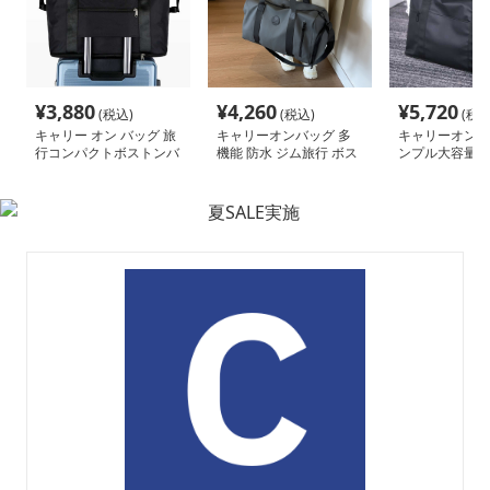
¥
3,880
¥
4,260
¥
5,720
(税込)
(税込)
(税込
キャリー オン バッグ 旅
キャリーオンバッグ 多
キャリーオンバ
行コンパクトボストンバ
機能 防水 ジム旅行 ボス
ンプル大容量ボ
ッグ
トンバッグ
ッグ