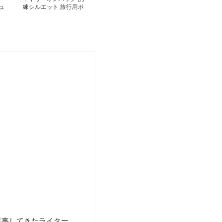
ュ
練シルエット 旅行用ボ
ストン
従事してきたライター。