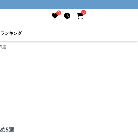
0
0
気ランキング
5選
め5選