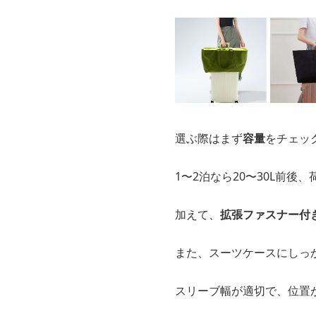
選ぶ際はまず
容量
をチェッ
1〜2泊なら20〜30L前後
加えて、
拡張ファスナー付
また、スーツケースにしっ
スリーブ幅が適切で、位置