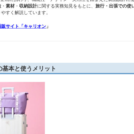
造
・
素材
・
収納設計
に関する実務知見をもとに、
旅行・出張での使
りやすく解説しています。
通販サイト「キャリオン
」
の基本と使うメリット