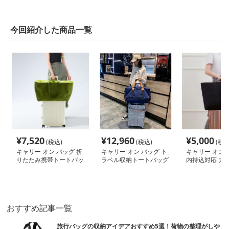
今回紹介した商品一覧
¥
7,520
¥
12,960
¥
5,000
(税込)
(税込)
(税込
キャリー オン バッグ 折
キャリー オン バッグ ト
キャリー オン 
りたたみ携帯トートバッ
ラベル収納トートバッグ
内持込対応 大
グ
トバッグ
おすすめ記事一覧
旅行バッグの収納アイデアおすすめ5選！荷物の整理がしや