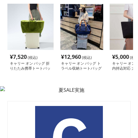
¥
7,520
¥
12,960
¥
5,000
(税込)
(税込)
(税込
キャリー オン バッグ 折
キャリー オン バッグ ト
キャリー オン 
りたたみ携帯トートバッ
ラベル収納トートバッグ
内持込対応 大
グ
トバッグ