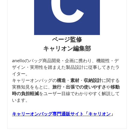
ページ監修
キャリオン編集部
anelloのバッグ商品開発・企画に携わり、機能性・デ
ザイン・実用性を踏まえた製品設計に従事してきたラ
イター。
キャリーオンバッグの
構造
・
素材
・
収納設計
に関する
実務知見をもとに、
旅行・出張での使いやすさ
や
移動
時の負担軽減
をユーザー目線でわかりやすく解説して
います。
キャリーオンバッグ専門通販サイト「キャリオン
」