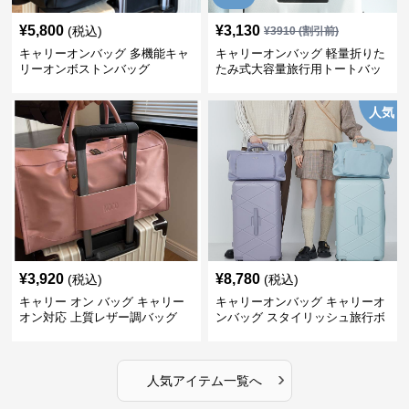
¥
5,800
¥
3,130
(税込)
¥
3910
(割引前)
キャリーオンバッグ 多機能キャ
キャリーオンバッグ 軽量折りた
リーオンボストンバッグ
たみ式大容量旅行用トートバッ
グ
人気
¥
3,920
¥
8,780
(税込)
(税込)
キャリー オン バッグ キャリー
キャリーオンバッグ キャリーオ
オン対応 上質レザー調バッグ
ンバッグ スタイリッシュ旅行ボ
ストンバッグ
›
人気アイテム一覧へ