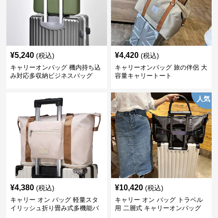
¥
5,240
¥
4,420
(税込)
(税込)
キャリーオンバッグ 機内持ち込
キャリーオンバッグ 旅の伴侶 大
み対応多収納ビジネスバッグ
容量キャリートート
人気
¥
4,380
¥
10,420
(税込)
(税込)
キャリー オン バッグ 軽量スタ
キャリー オン バッグ トラベル
イリッシュ折り畳み式多機能バ
用 二層式 キャリーオンバッグ
ッグ