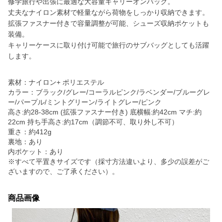
修学旅行や出張に最適な大容量キャリーオンバッグ。
丈夫なナイロン素材で軽量ながら荷物をしっかり収納できます。
拡張ファスナー付きで容量調整が可能、シューズ収納ポケットも
装備。
キャリーケースに取り付け可能で旅行のサブバッグとしても活躍
します。
素材：ナイロン+ ポリエステル
カラー：ブラック/グレー/コーラルピンク/ラベンダー/ブルーグレ
ー/パープル/ミントグリーン/ライトグレー/ピンク
高さ:約28-38cm (拡張ファスナー付き) 底横幅:約42cm マチ:約
22cm 持ち手高さ:約17cm（調節不可、取り外し不可）
重さ：約412g
裏地：あり
内ポケット：あり
※すべて平置きサイズです（採寸方法違いより、多少の誤差がご
ざいますので、ご了承ください）。
商品画像