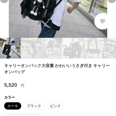
Previous slide
Ne
キャリーオンバック大容量 かわいいうさぎ付き キャリー
オンバッグ
5,520
円
カラー
カーキ
ブラック
ピンク