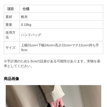
項目
仕様
素材
帆布
重量
0.18kg
使用方
ハンドバッグ
法
上幅31cm×下幅24cm×高さ22cm×マチ12cm×持ち手
サイズ
9cm
※手計測のため1-3cmの誤差がある可能性があります。実物を基
準としてください。
商品画像