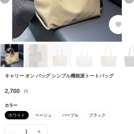
Previous slide
Ne
キャリー オン バッグ シンプル機能派トートバッグ
2,700
円
カラー
ホワイト
ベージュ
パープル
ブラック
1