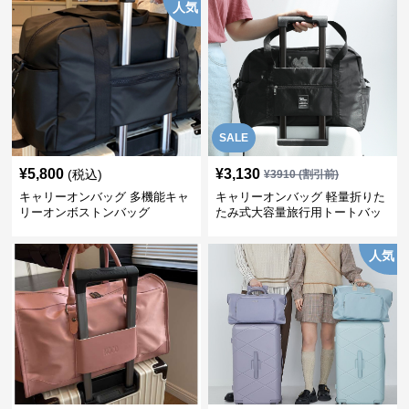
人気
SALE
¥
5,800
¥
3,130
(税込)
¥
3910
(割引前)
キャリーオンバッグ 多機能キャ
キャリーオンバッグ 軽量折りた
リーオンボストンバッグ
たみ式大容量旅行用トートバッ
グ
人気