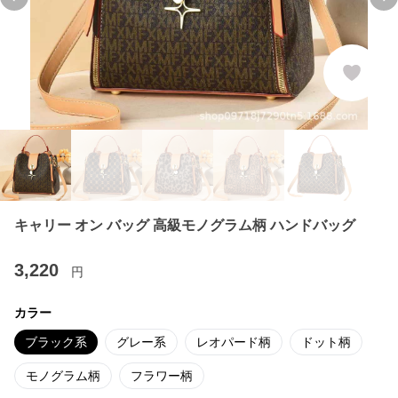
Previous slide
Ne
キャリー オン バッグ 高級モノグラム柄 ハンドバッグ
3,220
円
カラー
ブラック系
グレー系
レオパード柄
ドット柄
モノグラム柄
フラワー柄