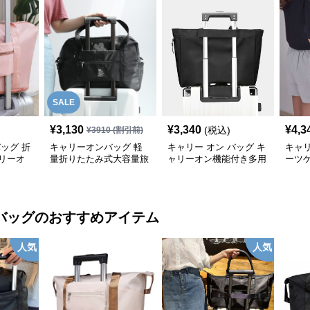
SALE
¥
3,130
¥
3,340
¥
4,3
(税込)
¥
3910
(割引前)
バッグ 折
キャリーオンバッグ 軽
キャリー オン バッグ キ
キャリ
リーオ
量折りたたみ式大容量旅
ャリーオン機能付き多用
ーツ
行用トートバッグ
途トートバッグ
リー
バッグ
のおすすめアイテム
人気
人気