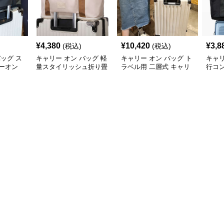
¥
4,380
¥
10,420
¥
3,8
(税込)
(税込)
バッグ ス
キャリー オン バッグ 軽
キャリー オン バッグ ト
キャリ
ーオン
量スタイリッシュ折り畳
ラベル用 二層式 キャリ
行コ
み式多機能バッグ
ーオンバッグ
ッグ