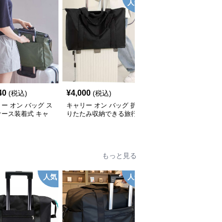
人気
40
¥
4,000
¥
5,800
(税込)
(税込)
(税込)
ー オン バッグ ス
キャリー オン バッグ 折
キャリーオンバッグ 旅
ケース装着式 キャ
りたたみ収納できる旅行
行の相棒 多機能収納ト
トート
用トートバッグ
ートバッグ
もっと見る
人気
人気