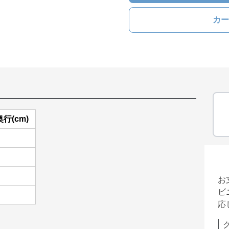
カー
奥行(cm)
お
ビ
応