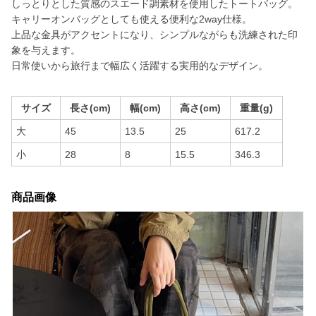
しっとりとした質感のスエード調素材を使用したトートバッグ。
キャリーオンバッグとしても使える便利な2way仕様。
上品な金具がアクセントになり、シンプルながらも洗練された印
象を与えます。
日常使いから旅行まで幅広く活躍する実用的なデザイン。
サイズ
長さ(cm)
幅(cm)
高さ(cm)
重量(g)
大
45
13.5
25
617.2
小
28
8
15.5
346.3
商品画像