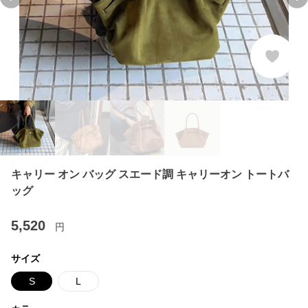
Previous slide
Ne
キャリー オン バッグ スエード調 キャリーオン トートバ
ッグ
5,520
円
サイズ
S
L