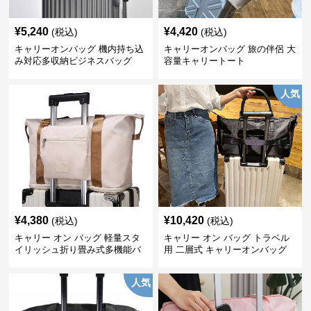
¥
5,240
¥
4,420
(税込)
(税込)
キャリーオンバッグ 機内持ち込
キャリーオンバッグ 旅の伴侶 大
み対応多収納ビジネスバッグ
容量キャリートート
人気
¥
4,380
¥
10,420
(税込)
(税込)
キャリー オン バッグ 軽量スタ
キャリー オン バッグ トラベル
イリッシュ折り畳み式多機能バ
用 二層式 キャリーオンバッグ
ッグ
人気