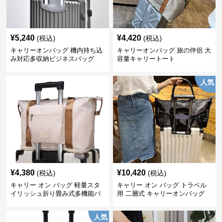
¥
5,240
¥
4,420
(税込)
(税込)
キャリーオンバッグ 機内持ち込
キャリーオンバッグ 旅の伴侶 大
み対応多収納ビジネスバッグ
容量キャリートート
人気
¥
4,380
¥
10,420
(税込)
(税込)
キャリー オン バッグ 軽量スタ
キャリー オン バッグ トラベル
イリッシュ折り畳み式多機能バ
用 二層式 キャリーオンバッグ
ッグ
人気