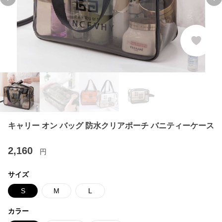
Previous slide
Ne
キャリー オン バッグ 防水クリアポーチ バニティーケース
2,160
円
サイズ
S
M
L
カラー