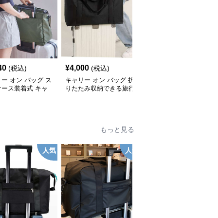
40
¥
4,000
¥
5,800
(税込)
(税込)
(税込)
ー オン バッグ ス
キャリー オン バッグ 折
キャリーオンバッグ 旅
ケース装着式 キャ
りたたみ収納できる旅行
行の相棒 多機能収納ト
トート
用トートバッグ
ートバッグ
もっと見る
人気
人気