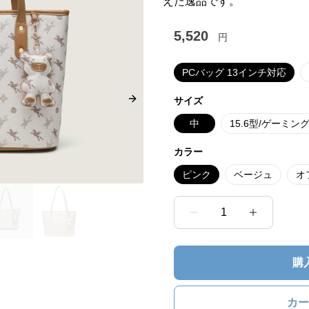
えた逸品です。
5,520
円
PCバッグ 13インチ対応
サイズ
Next slide
中
15.6型/ゲーミング
カラー
ピンク
ベージュ
オ
1
購
カー