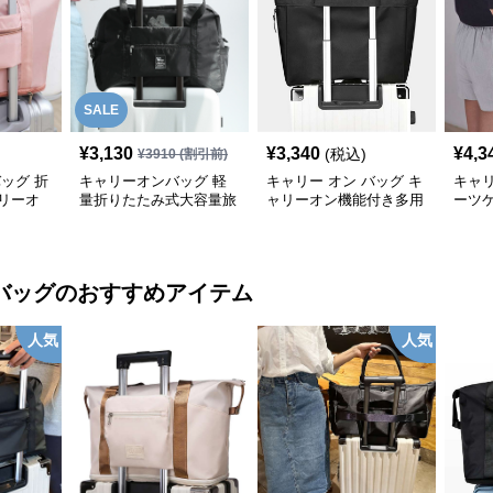
SALE
¥
3,130
¥
3,340
¥
4,3
(税込)
¥
3910
(割引前)
バッグ 折
キャリーオンバッグ 軽
キャリー オン バッグ キ
キャリ
リーオ
量折りたたみ式大容量旅
ャリーオン機能付き多用
ーツ
行用トートバッグ
途トートバッグ
リー
バッグ
のおすすめアイテム
人気
人気