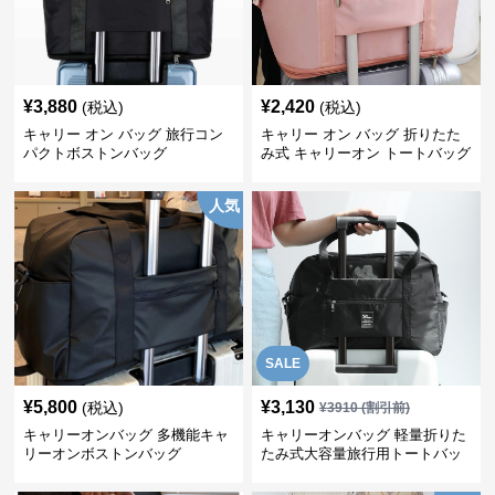
¥
3,880
¥
2,420
(税込)
(税込)
キャリー オン バッグ 旅行コン
キャリー オン バッグ 折りたた
パクトボストンバッグ
み式 キャリーオン トートバッグ
人気
SALE
¥
5,800
¥
3,130
(税込)
¥
3910
(割引前)
キャリーオンバッグ 多機能キャ
キャリーオンバッグ 軽量折りた
リーオンボストンバッグ
たみ式大容量旅行用トートバッ
グ