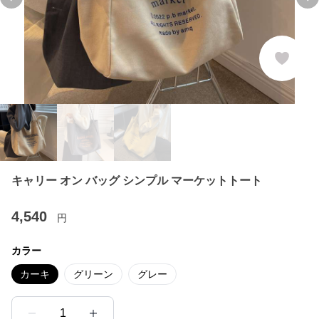
Previous slide
Ne
キャリー オン バッグ シンプル マーケットトート
4,540
円
カラー
カーキ
グリーン
グレー
1