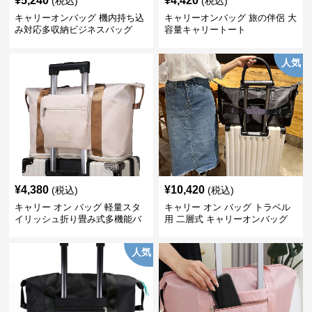
¥
5,240
¥
4,420
(税込)
(税込)
キャリーオンバッグ 機内持ち込
キャリーオンバッグ 旅の伴侶 大
み対応多収納ビジネスバッグ
容量キャリートート
人気
¥
4,380
¥
10,420
(税込)
(税込)
キャリー オン バッグ 軽量スタ
キャリー オン バッグ トラベル
イリッシュ折り畳み式多機能バ
用 二層式 キャリーオンバッグ
ッグ
人気