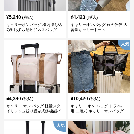
¥
5,240
¥
4,420
(税込)
(税込)
キャリーオンバッグ 機内持ち込
キャリーオンバッグ 旅の伴侶 大
み対応多収納ビジネスバッグ
容量キャリートート
人気
¥
4,380
¥
10,420
(税込)
(税込)
キャリー オン バッグ 軽量スタ
キャリー オン バッグ トラベル
イリッシュ折り畳み式多機能バ
用 二層式 キャリーオンバッグ
ッグ
人気