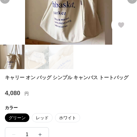
Previous slide
Ne
キャリー オン バッグ シンプル キャンバス トートバッグ
4,080
円
カラー
グリーン
レッド
ホワイト
1