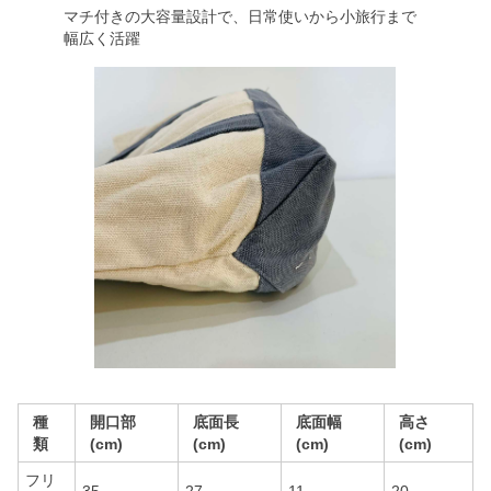
マチ付きの大容量設計で、日常使いから小旅行まで
幅広く活躍
種
開口部
底面長
底面幅
高さ
類
(cm)
(cm)
(cm)
(cm)
フリ