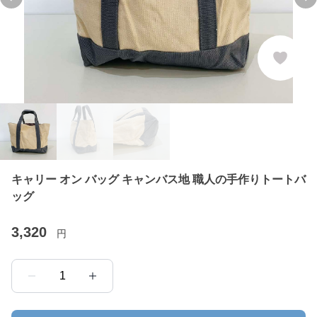
Previous slide
Ne
キャリー オン バッグ キャンバス地 職人の手作りトートバ
ッグ
3,320
円
1