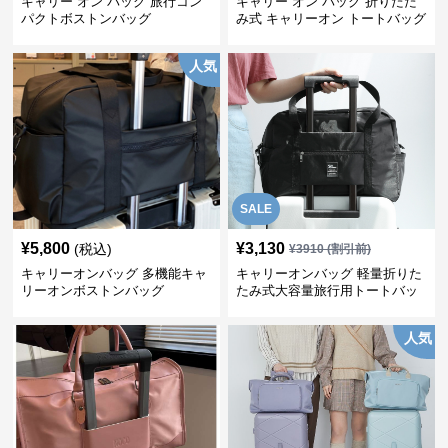
キャリー オン バッグ 旅行コン
キャリー オン バッグ 折りたた
パクトボストンバッグ
み式 キャリーオン トートバッグ
人気
SALE
¥
5,800
¥
3,130
(税込)
¥
3910
(割引前)
キャリーオンバッグ 多機能キャ
キャリーオンバッグ 軽量折りた
リーオンボストンバッグ
たみ式大容量旅行用トートバッ
グ
人気