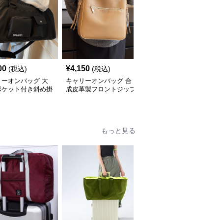
00
¥
4,150
¥
6,840
(税込)
(税込)
(税込)
リーオンバッグ 大
キャリーオンバッグ 合
キャリーオンバッグ ス
ポケット付き斜め掛
成皮革製フロントジップ
エード調2wayトートシ
ストンバッグ
ショルダーバッグ
ョルダーバッグ
もっと見る