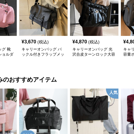
¥
3,670
¥
4,870
¥
4,8
(税込)
(税込)
グ 靴
キャリーオンバッグ バ
キャリーオンバッグ 光
キャ
ショルダ
ックル付きフラップメッ
沢合皮ターンロック大容
容量
センジャーショルダーバ
量ショルダーバッグ
けボ
ッグ
み
のおすすめアイテム
人気