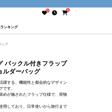
0
0
気ランキング
バッグ
グ バックル付きフラップ
ョルダーバッグ
活躍する、機能性と都会的なデザイン
グです。
留めが施されたフラップ仕様で、荷物
使用しており、日常使いから旅行まで