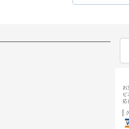
お
ビ
応