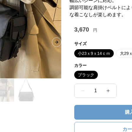
幅広いシーンに対応。
調節可能な肩掛けベルトによ
な着こなしが楽しめます。
3,670
円
サイズ
Next slide
小23ｘ9ｘ14ｃｍ
大29
カラー
ブラック
1
購
カー