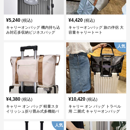
¥
5,240
¥
4,420
(税込)
(税込)
キャリーオンバッグ 機内持ち込
キャリーオンバッグ 旅の伴侶 大
み対応多収納ビジネスバッグ
容量キャリートート
人気
¥
4,380
¥
10,420
(税込)
(税込)
キャリー オン バッグ 軽量スタ
キャリー オン バッグ トラベル
イリッシュ折り畳み式多機能バ
用 二層式 キャリーオンバッグ
ッグ
人気