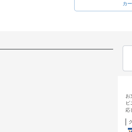
カー
お
ビ
応