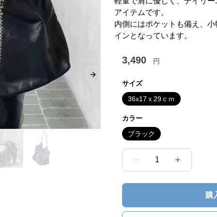
軽量で肩に優しく、デイリー
アイテムです。
内側にはポケットも備え、小
インとなっています。
3,490
円
Next slide
サイズ
36x17ｘ29ｃｍ
カラー
ブラック
1
購