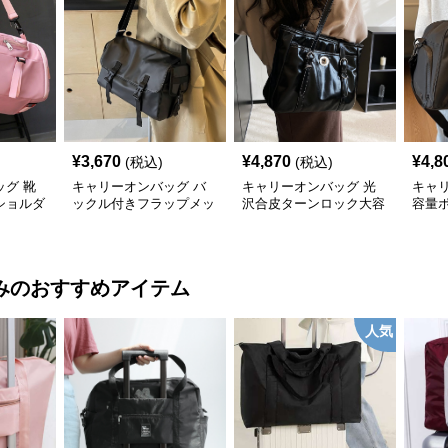
¥
3,670
¥
4,870
¥
4,8
(税込)
(税込)
グ 靴
キャリーオンバッグ バ
キャリーオンバッグ 光
キャ
ショルダ
ックル付きフラップメッ
沢合皮ターンロック大容
容量
センジャーショルダーバ
量ショルダーバッグ
けボ
ッグ
み
のおすすめアイテム
人気