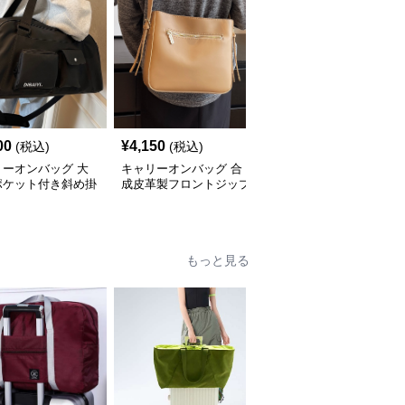
00
¥
4,150
¥
6,840
(税込)
(税込)
(税込)
リーオンバッグ 大
キャリーオンバッグ 合
キャリーオンバッグ ス
ポケット付き斜め掛
成皮革製フロントジップ
エード調2wayトートシ
ストンバッグ
ショルダーバッグ
ョルダーバッグ
もっと見る