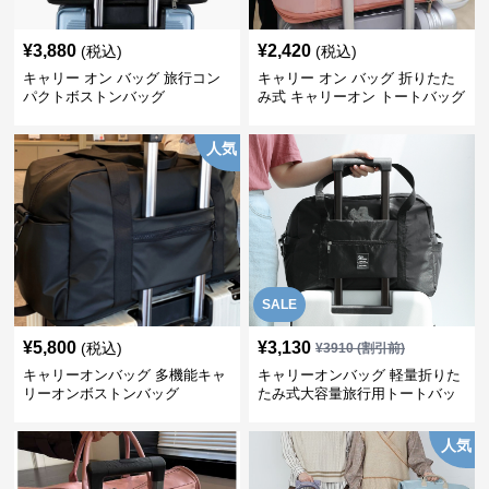
¥
3,880
¥
2,420
(税込)
(税込)
キャリー オン バッグ 旅行コン
キャリー オン バッグ 折りたた
パクトボストンバッグ
み式 キャリーオン トートバッグ
人気
SALE
¥
5,800
¥
3,130
(税込)
¥
3910
(割引前)
キャリーオンバッグ 多機能キャ
キャリーオンバッグ 軽量折りた
リーオンボストンバッグ
たみ式大容量旅行用トートバッ
グ
人気