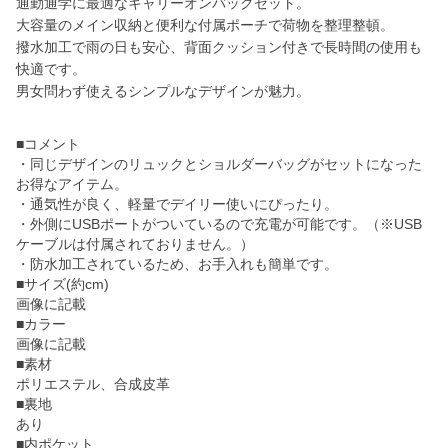
通勤通学に最適なキャリーオンバッグセット。
大容量のメイン収納と便利な付属ポーチで荷物を整理整頓。
撥水加工で雨の日も安心、背面クッション付きで長時間の使用も
快適です。
男女問わず使えるシンプルなデザインが魅力。
■コメント
・同じデザインのリュックとショルダーバッグがセットになった
お得なアイテム。
・通気性が良く、軽量でデイリー使いにぴったり。
・外側にUSBポートがついているので充電が可能です。（※USB
ケーブルは付属されておりません。）
・防水加工されているため、お手入れも簡単です。
■サイズ(約cm)
画像に記載
■カラー
画像に記載
■素材
ポリエステル、合成皮革
■裏地
あり
■内ポケット