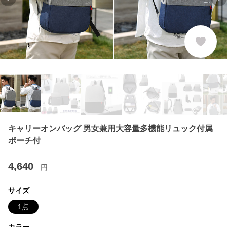
Previous slide
Ne
キャリーオンバッグ 男女兼用大容量多機能リュック付属
ポーチ付
4,640
円
サイズ
1点