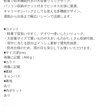
軽量で防水機能付きの大容量リュックサック。
パソコン収納ポケット付きでビジネス出張に最適。
キャリーオンバッグとしても使える多機能デザイン。
通勤から出張まで幅広いシーンで活躍します。
■コメント
・軽量で背負いやすく、デイリー使いしたいリュック。
・大容量サイズで重いものや大きいものがたくさん収納可能。
・背中に当たる部分はメッシュ素材で通気性抜群。
・防水仕様のため、雨の日も安心してお使いいただけます。
■サイズ(約cm)
画像に記載（460ｇ）
■カラー
画像に記載
■素材
キャンパス
■裏地
あり
■内ポケット
あり