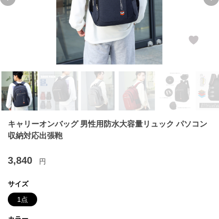
Previous slide
Ne
キャリーオンバッグ 男性用防水大容量リュック パソコン
収納対応出張鞄
3,840
円
サイズ
1点